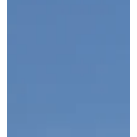
Nyhetsartikler
BoxWall setter ny standard for
bærekraftige skolebygg
BoxWall er stolte av å kunngjøre vellykket levering og
sertifisering av vårt flaggskip-modulære veggsystem
ved den nye Cissi Klein videregående skole i Trondheim.
Prosjektet ble levert i samarbeid med Veidekke, med
sterk støtte fra byggherre Trøndelag Fylkeskommune.
Sammen setter vi en ny standard for bærekraftige og
fleksible interiørløsninger i offentlig sektor.