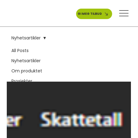
GI MEG TILBUD
Nyhetsartikler
All Posts
Nyhetsartikler
Nyhetsartikler
Om produktet
Prosjekter