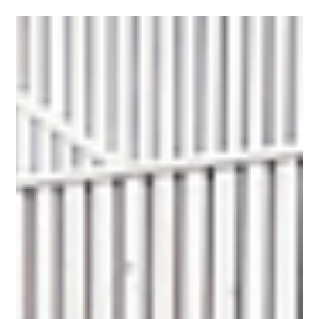
22. des. 2025
0 min lesing
Nyhetsartikler
Artikkel i MN24.no - 22.desember
2025
Jakter kapital og nye lokaler