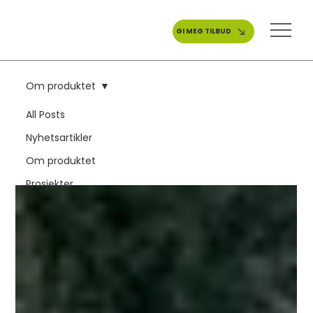
GI MEG TILBUD
Om produktet
All Posts
Om produktet
Nyhetsartikler
Om produktet
Prosjekter