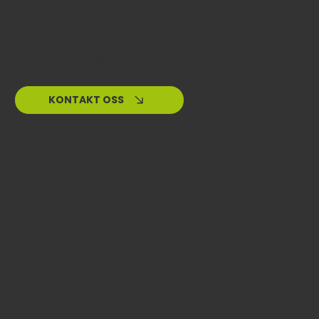
Instagram
LinkedIn
KONTAKT
Har du noen spørsmål?
KONTAKT OSS
Få oversendt tilbud