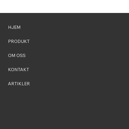
Vi er stolte over å kunngjøre at vår patentsøknad for
byggteknologien vår nå er godkjent, og vi har mottatt
offisielt registreringsbevis. Selv om patentet er registrert
på vår CEO, Håvar Moe, er det BoxWall som innehar
samtlige immaterielle rettigheter.
HJEM
PRODUKT
OM OSS
KONTAKT
ARTIKLER